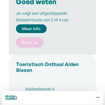
Goed weten
Je volgt een uitgestippelde
bloesemroute van 2 of 4 uur.
Meer info
Boek nu
Contact
Toeristisch Onthaal Alden
Biesen
Adres
Kasteelstraat 6
,
3740
Bilzen-Hoeselt
Tel.
+32 89 39 74 30