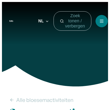
Naar inhoud
Zoek
Visit Bilzen-Hoeselt
tonen /
NL
Men
verbergen
Alle bloesemactiviteiten
Groene wagentjes in de bloesems|Bilzen-Hoeselt|
Toon alle broodkruimel items