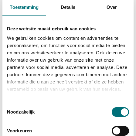
E-mail
toerisme
@
bilzenhoeselt.be
Toestemming
Details
Over
Deze website maakt gebruik van cookies
Vandaag
Morgen
We gebruiken cookies om content en advertenties te
10:00
-
17:00
personaliseren, om functies voor social media te bieden
en om ons websiteverkeer te analyseren. Ook delen we
Open
informatie over uw gebruik van onze site met onze
partners voor social media, adverteren en analyse. Deze
partners kunnen deze gegevens combineren met andere
informatie die u aan ze heeft verstrekt of die ze hebben
verzameld op basis van uw gebruik van hun services.
Ook interessant
Toestemmingsselectie
Noodzakelijk
Alden Biesen
Voorkeuren