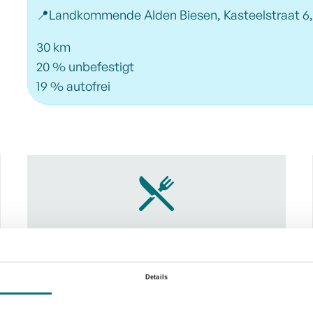
📍Landkommende Alden Biesen, Kasteelstraat 6,
30 km
20 % unbefestigt
19 % autofrei
't Gasthuis, De Boomgaerd, Icelovers,
Onder de Brug
Details