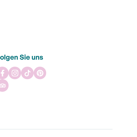
olgen Sie uns
Facebook
Instagram
TikTok
Pinterest
Tripadvisor