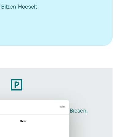
 Bilzen-Hoeselt
Bezoekersparking Alden Biesen,
Kasteelstraat 6
Over
Bilzen-Hoeselt