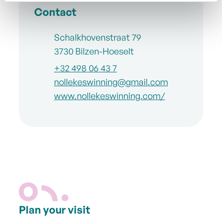
Contact
Address
Schalkhovenstraat 79
,
3730
Bilzen-Hoeselt
Phone
+32 498 06 43 7
E-mail
nollekeswinning
@
gmail.com
Website
www.nollekeswinning.com/
Plan your visit