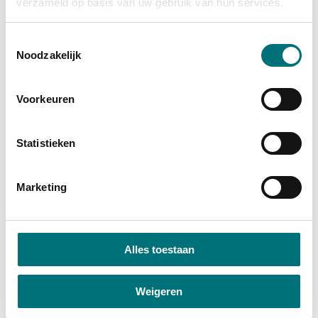
verzameld op basis van uw gebruik van hun services.
Toestemmingsselectie
Noodzakelijk
Voorkeuren
Facilities
Statistieken
free parking
free wifi
Marketing
Pets are allowed upon request.
you can join us at the family table
Nice to know
Alles toestaan
There is also a camper site, brasserie and
Weigeren
party room.