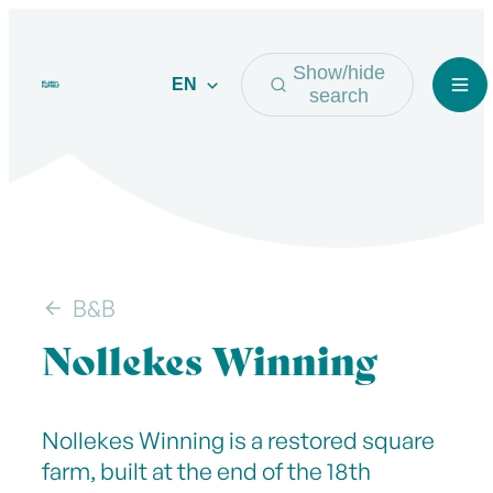
to content
Visit Bilzen-Hoeselt
Show/hide
EN
Me
search
B&B
Nollekes Winning
Show all breadcrumb items
Nollekes Winning
Nollekes Winning is a restored square
farm, built at the end of the 18th