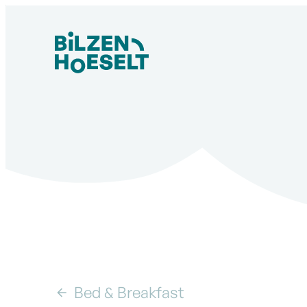
Naar inhoud
Visit Bilzen-Hoeselt
Bed & Breakfast
B&B De Verademing in Bilzen-Hoeselt
Toon alle broodkruimel items