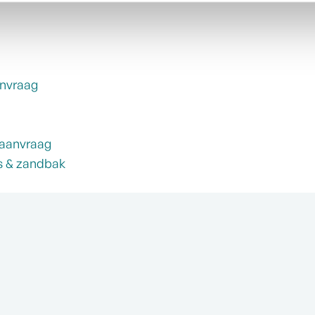
nvraag
 aanvraag
as & zandbak