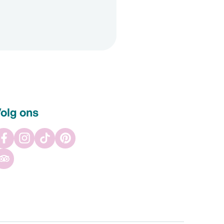
olg ons
Facebook
Instagram
TikTok
Pinterest
Tripadvisor