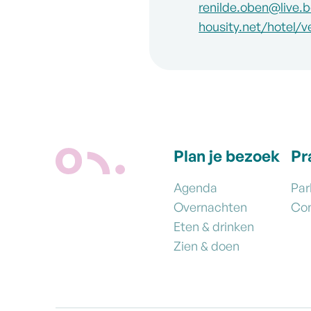
E-mail
renilde.oben
@
live.
Website
housity.net/hotel/
Plan je bezoek
Pr
Agenda
Par
Overnachten
Co
Eten & drinken
Zien & doen