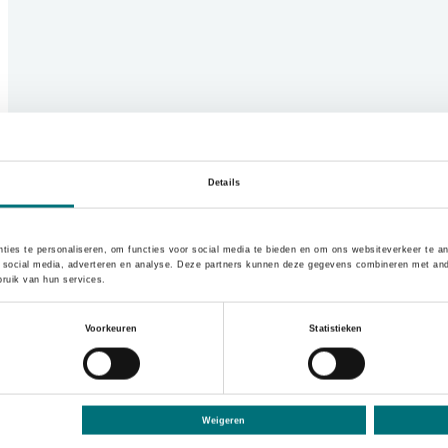
Details
ties te personaliseren, om functies voor social media te bieden en om ons websiteverkeer te a
 social media, adverteren en analyse. Deze partners kunnen deze gegevens combineren met ander
ruik van hun services.
s
Voorkeuren
Statistieken
nen
Weigeren