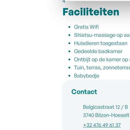
4
Faciliteiten
Gratis Wifi
Shiatsu-massage op aa
Huisdieren toegestaan
Gedeelde badkamer
Ontbijt op de kamer op
Tuin, terras, zonneterr
Babybedje
Contact
Adres
Belgicastraat 12 / B
,
3740
Bilzen-Hoeselt
Tel.
+32 476 49 61 37