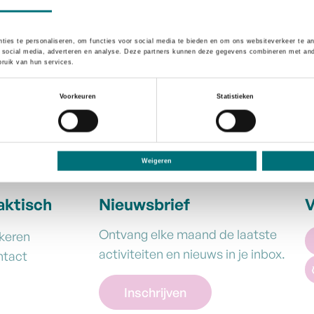
ties te personaliseren, om functies voor social media te bieden en om ons websiteverkeer te a
 social media, adverteren en analyse. Deze partners kunnen deze gegevens combineren met ander
ruik van hun services.
Voorkeuren
Statistieken
 haar ligging langs de autosnelweg E 313 (afrit 31).
Weigeren
aktisch
Nieuwsbrief
V
Ontvang elke maand de laatste
keren
activiteiten en nieuws in je inbox.
ntact
Inschrijven