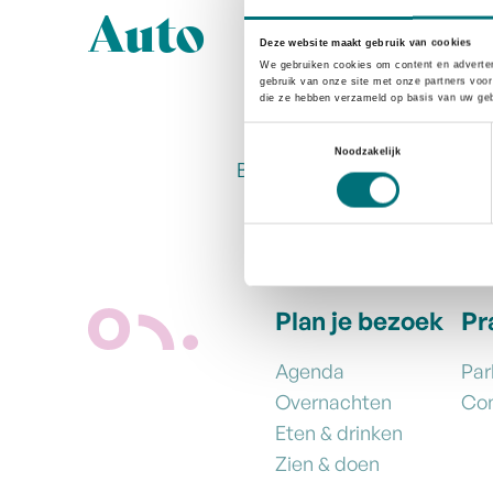
Auto
Deze website maakt gebruik van cookies
We gebruiken cookies om content en adverten
gebruik van onze site met onze partners voor
die ze hebben verzameld op basis van uw geb
Toestemmingsselectie
Noodzakelijk
Bilzen is goed bereikbaar door
Plan je bezoek
Pr
Agenda
Par
Overnachten
Co
Eten & drinken
Zien & doen