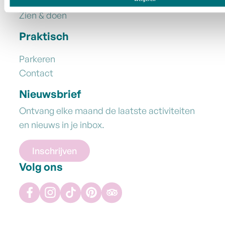
Eten & drinken
Zien & doen
Praktisch
Parkeren
Contact
Nieuwsbrief
Ontvang elke maand de laatste activiteiten
en nieuws in je inbox.
Inschrijven
Volg ons
Facebook
Instagram
TikTok
Pinterest
Tripadvisor