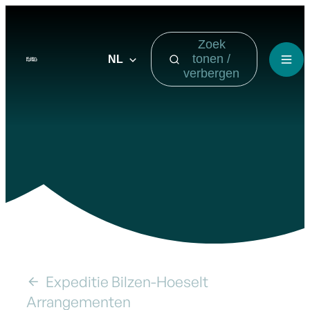
Naar inhoud
Zoek
Visit Bilzen-Hoeselt
tonen /
NL
Men
verbergen
Expeditie Bilzen-Hoeselt
Expeditie Bilzen-Hoeselt Arrangement | Biesenbilz
Toon alle broodkruimel items
Arrangementen