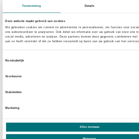
,
3740
Bilzen-Hoeselt
Toestemming
Details
Tel.
089 44 21 21
E-mail
mrm
@
martinshotels.com
Deze website maakt gebruik van cookies
Website
www.martinshotels.com/nl/page/rentmee
We gebruiken cookies om content en advertenties te personaliseren, om functies voor socia
ons websiteverkeer te analyseren. Ook delen we informatie over uw gebruik van onze site m
rentmeesterij.11057.html
social media, adverteren en analyse. Deze partners kunnen deze gegevens combineren met a
aan ze heeft verstrekt of die ze hebben verzameld op basis van uw gebruik van hun service
Toestemmingsselectie
Noodzakelijk
Voorkeuren
Statistieken
Plan je bezoek
Marketing
Agenda
Alles toestaan
Overnachten
Weigeren