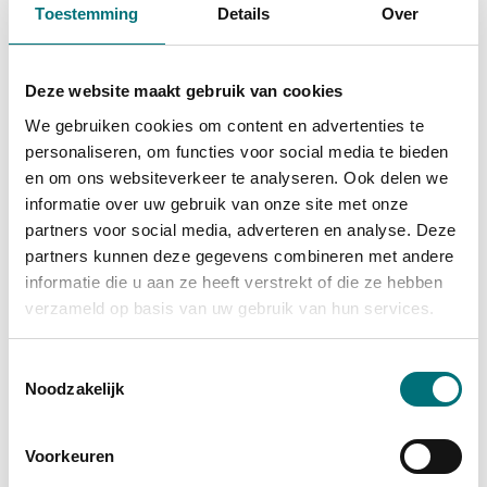
Toestemming
Details
Over
UiTPAS-punten
In ruil voor 40 UiTPAS-punten kan je het
Deze website maakt gebruik van cookies
boek ook gratis afhalen bij de
We gebruiken cookies om content en advertenties te
vrijetijdsbalies in De Kimpel en Ter
personaliseren, om functies voor social media te bieden
Kommen én bij het Toeristisch Onthaal
en om ons websiteverkeer te analyseren. Ook delen we
Alden Biesen.
informatie over uw gebruik van onze site met onze
partners voor social media, adverteren en analyse. Deze
Contact
partners kunnen deze gegevens combineren met andere
Toeristisch Onthaal Alden
informatie die u aan ze heeft verstrekt of die ze hebben
Biesen
verzameld op basis van uw gebruik van hun services.
Toestemmingsselectie
Adres
Kasteelstraat 6
Noodzakelijk
,
3740
Bilzen-Hoeselt
Tel.
+32 89 39 74 30
Voorkeuren
E-mail
toerisme
@
bilzenhoeselt.be