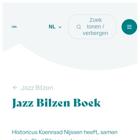
Naar inhoud
Zoek
Visit Bilzen-Hoeselt
tonen /
NL
Men
verbergen
Jazz Bilzen
Jazz Bilzen Boek
Toon alle broodkruimel items
Jazz Bilzen Boek
Historicus Koenraad Nijssen heeft, samen